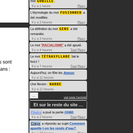
mot
GOBILLE
.
Il y a 1 heure
Plus+
L'étymologie du mot
FUSIONNER
a
été modifiée.
Il y a 2 heures
Plus+
La définition du mot
GENS
a été
remaniée.
Il y a 3 heures
Plus+
Le mot
RACIALISME
a été ajouté.
Il y a 4 heures
Tout
Plus+
Le mot
TÉTRASYLLABE
fait le
ls sont
buzz !
Il y a 7 heures
Tout
Plus+
ans :
Aujourd'hui, on fête les
Amour
.
Il y a 11 heures
Une flexion :
NARRE
Il y a 11 heures
…
voir toute l'activité
Et sur le reste du site …
Pépère
a joué la partie
#2460
.
Il y a 2 heures
Tout
Plus+
Crisyx
a répondu au sujet
Comment
appelle t-on les ronds d'eau?
.