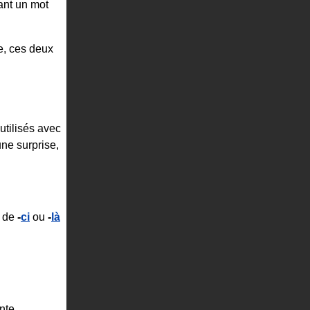
vant un mot
e, ces deux
utilisés avec
ne surprise,
s de
-
ci
ou
-
là
ante