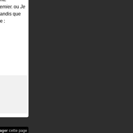
emier.
ou
Je
tandis que
e :
ager
cette page