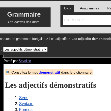
Dico
Anagrammes
Ri
Grammaire
Les natures des mots
natures en grammaire française
>
Les adjectifs
>
Les adjectifs démonstrati
s :
Posté par
Séveline
Consultez le mot
démonstratif
dans le dictionnaire
Les adjectifs démonstratifs
1.
Sens
2.
Syntaxe
3.
Formes