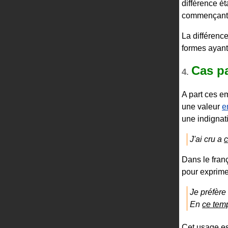
différence éta
commençant p
La différence
formes ayant
Cas pa
4.
A part ces em
une valeur
e
une indignat
J'ai cru a
c
Dans le fran
pour exprime
Je préfère
En
ce tem
Cet usage es