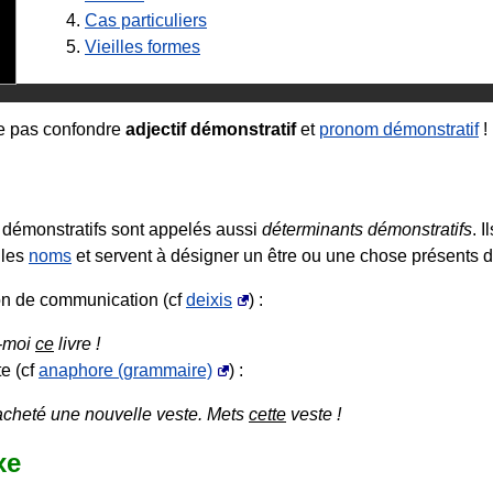
4.
Cas particuliers
5.
Vieilles formes
Ne pas confondre
adjectif démonstratif
et
pronom démonstratif
!
s démonstratifs sont appelés aussi
déterminants démonstratifs
. I
 les
noms
et servent à désigner un être ou une chose présents d
ion de communication (cf
deixis
) :
-moi
ce
livre !
te (cf
anaphore (grammaire)
) :
 acheté une nouvelle veste. Mets
cette
veste !
xe