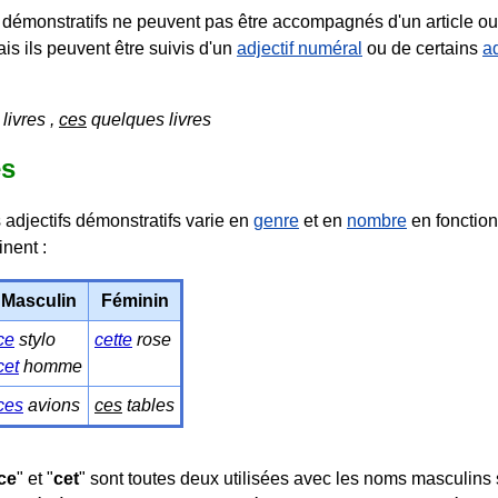
s démonstratifs ne peuvent pas être accompagnés d'un article o
ais ils peuvent être suivis d'un
adjectif numéral
ou de certains
ad
livres ,
ces
quelques livres
s
 adjectifs démonstratifs varie en
genre
et en
nombre
en fonctio
inent :
Masculin
Féminin
ce
stylo
cette
rose
cet
homme
ces
avions
ces
tables
ce
" et "
cet
" sont toutes deux utilisées avec les noms masculins s