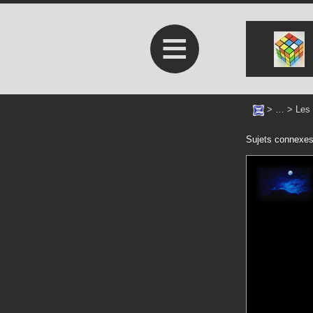
≡
> … >
Les 
Sujets connexe