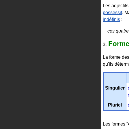
Les adjectif
possessif
. M
indéfinis
:
ces
quatre 
Forme
3.
La forme des
qu'ils déterm
Singulier
Pluriel
Les formes "