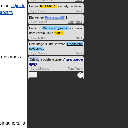
Il y a 23 heures
Plus+
u d'un
adjectif
Le mot
OCTAVON
a un étymon latin.
Il y a 1 jour
Plus+
jectifs
Bienvenue
Promenade87
!
Il y a 3 jours
Tout
Plus+
Le taxon
Kerodon rupestris
a comme
nom vernaculaire
MOCO
.
Il y a 6 jours
Plus+
Une image illustre le taxon
Oecanthus
pellucens
.
Il y a 9 jours
Plus+
n des noms
Crisyx
a publié le texte
Avant que les
murs
.
Il y a 28 jours
Tout
Plus+
…
?
inguliers, la