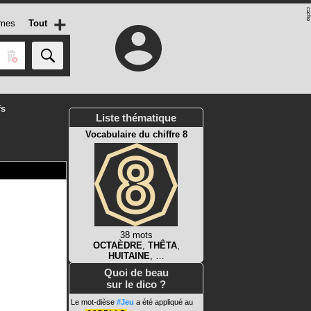
+
mes
Tout
fs
Liste thématique
Vocabulaire du chiffre 8
38 mots
OCTAÈDRE
,
THÊTA
,
HUITAINE
, …
Quoi de beau
sur le dico ?
Le mot-dièse
#Jeu
a été appliqué au