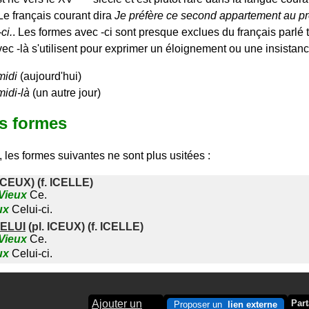
Le français courant dira
Je préfère ce second appartement au pr
ci.
. Les formes avec -ci sont presque exclues du français parlé 
ec -là s'utilisent pour exprimer un éloignement ou une insistanc
midi
(aujourd'hui)
midi-là
(un autre jour)
es formes
 les formes suivantes ne sont plus usitées :
ICEUX
) (f.
ICELLE
)
Vieux
Ce.
ux
Celui-ci.
CELUI
(pl.
ICEUX
) (f.
ICELLE
)
Vieux
Ce.
ux
Celui-ci.
Ajouter un
Part
Proposer un
lien externe