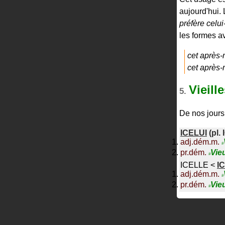
aujourd'hui. 
préfère celui-
les formes av
cet après-
cet après-
Vieill
5.
De nos jours,
ICELUI
(pl.
adj.dém.m.
#
pr.dém.
Vie
#
ICELLE
<
I
adj.dém.m.
#
pr.dém.
Vie
#