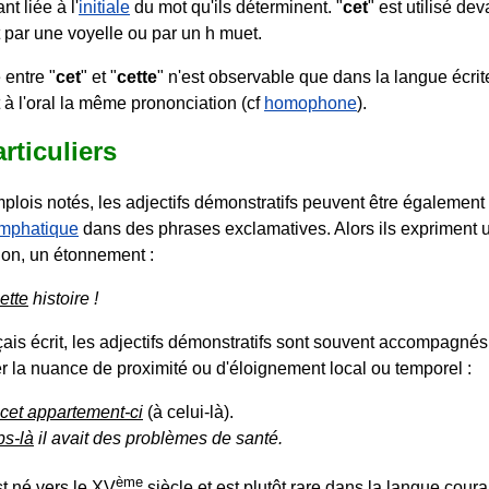
nt liée à l'
initiale
du mot qu'ils déterminent. "
cet
" est utilisé de
ar une voyelle ou par un h muet.
 entre "
cet
" et "
cette
" n'est observable que dans la langue écrit
 à l'oral la même prononciation (cf
homophone
).
rticuliers
plois notés, les adjectifs démonstratifs peuvent être également 
mphatique
dans des phrases exclamatives. Alors ils expriment u
ion, un étonnement :
ette
histoire !
çais écrit, les adjectifs démonstratifs sont souvent accompagné
r la nuance de proximité ou d'éloignement local ou temporel :
cet appartement-ci
(à celui-là).
ps-là
il avait des problèmes de santé.
ème
t né vers le XV
siècle et est plutôt rare dans la langue cour