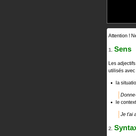
Attention ! 
Sens
1.
Les adjectif
utilisés avec
la situat
Donne
le contex
Je t'ai
Synta
2.