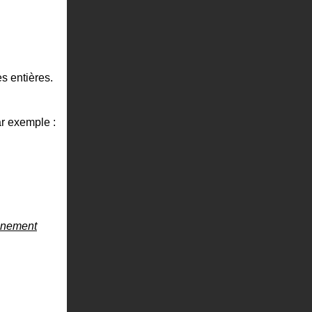
es entières.
ar exemple :
inement