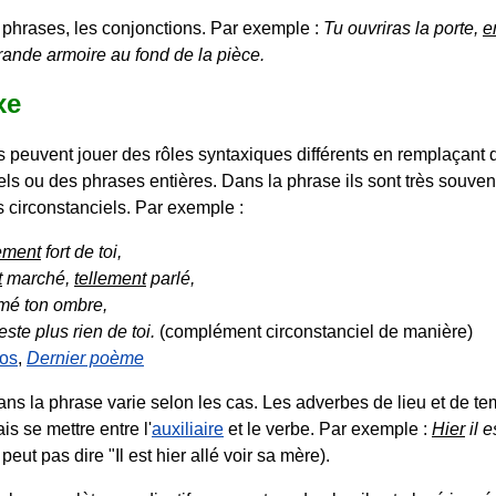
es phrases, les conjonctions. Par exemple :
Tu ouvriras la porte,
e
rande armoire au fond de la pièce.
xe
 peuvent jouer des rôles syntaxiques différents en remplaçant
els ou des phrases entières. Dans la phrase ils sont très souven
circonstanciels. Par exemple :
lement
fort de toi,
t
marché,
tellement
parlé,
mé ton ombre,
este plus rien de toi.
(complément circonstanciel de manière)
os
,
Dernier poème
ans la phrase varie selon les cas. Les adverbes de lieu et de t
s se mettre entre l'
auxiliaire
et le verbe. Par exemple :
Hier
il e
peut pas dire "Il est hier allé voir sa mère).