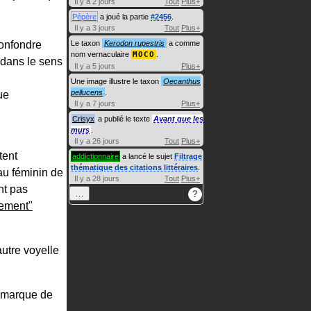
Il y a 2 jours
Tout
Plus+
Pépère
a joué la partie
#2456
.
Il y a 3 jours
Tout
Plus+
confondre
Le taxon
Kerodon rupestris
a comme
nom vernaculaire
MOCO
.
(dans le sens
Il y a 5 jours
Plus+
Une image illustre le taxon
Oecanthus
pellucens
.
ue
Il y a 7 jours
Plus+
Crisyx
a publié le texte
Avant que les
murs
.
Il y a 26 jours
Tout
Plus+
stent
addictionnaire
a lancé le sujet
Filtrage
thématique des citations littéraires
.
 au féminin de
Il y a 28 jours
Tout
Plus+
nt pas
…
?
ement"
autre voyelle
a marque de