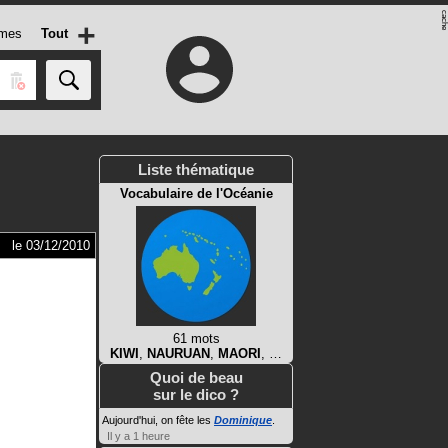
+
mes
Tout
Liste thématique
Vocabulaire de l'Océanie
le 03/12/2010
61 mots
KIWI
,
NAURUAN
,
MAORI
, …
Quoi de beau
sur le dico ?
Aujourd'hui, on fête les
Dominique
.
Il y a 1 heure