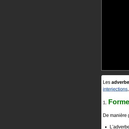
Les
adverb
interjections
Forme
1.
De manière g
L'adverbe