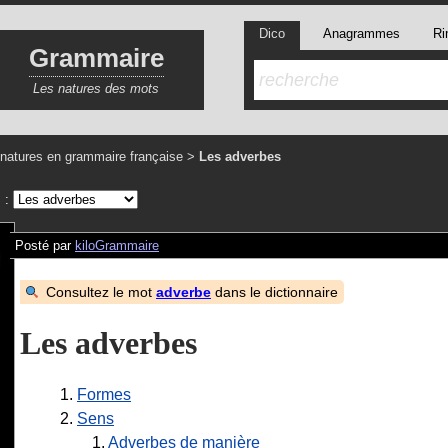
Dico
Anagrammes
Ri
Grammaire
Les natures des mots
natures en grammaire française
>
Les adverbes
s :
Posté par
kiloGrammaire
Consultez le mot
adverbe
dans le dictionnaire
Les adverbes
1.
Formes
2.
Sens
1.
Adverbes de manière