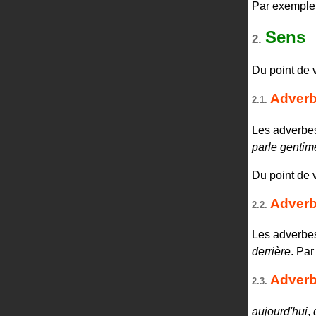
Par exempl
Sens
2.
Du point de 
Adverb
2.1.
Les adverbes
parle
gentim
Du point de v
Adverb
2.2.
Les adverbes
derrière
. Pa
Adverb
2.3.
aujourd'hui
,