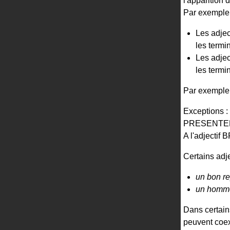
l'apparition d
Par exempl
Les adjec
les term
Les adjec
les term
Par exemp
Exception
PRESENTE
A l'adjecti
Certains adj
un bon r
un homme
Dans certain
peuvent coex