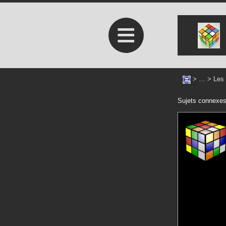
≡
> … >
Les 
Sujets connexe