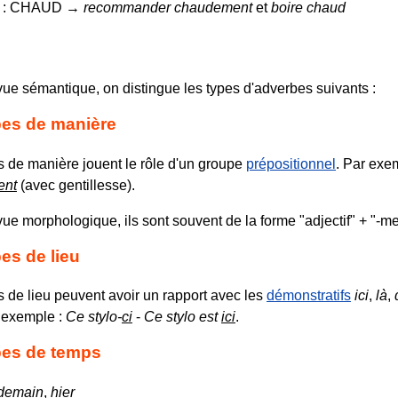
e : CHAUD →
recommander chaudement
et
boire chaud
vue sémantique, on distingue les types d'adverbes suivants :
es de manière
 de manière jouent le rôle d'un groupe
prépositionnel
. Par exe
ent
(avec gentillesse).
ue morphologique, ils sont souvent de la forme "adjectif" + "-me
es de lieu
 de lieu peuvent avoir un rapport avec les
démonstratifs
ici
,
là
,
r exemple :
Ce stylo-
ci
-
Ce stylo est
ici
.
es de temps
demain
,
hier