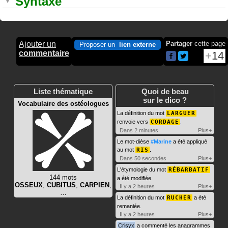
Syntaxe
Ajouter un
Partager
cette page
Proposer un
lien externe
commentaire
14
Liste thématique
Quoi de beau
sur le dico ?
Vocabulaire des ostéologues
La définition du mot
LARGUER
renvoie vers
CORDAGE
.
Dans 2 minutes
Plus+
Le mot-dièse
#Marine
a été appliqué
au mot
RIS
.
Dans 50 secondes
Plus+
L'étymologie du mot
RÉBARBATIF
144 mots
a été modifiée.
OSSEUX
,
CUBITUS
,
CARPIEN
,
Il y a 2 heures
Plus+
…
La définition du mot
RUCHER
a été
remaniée.
Il y a 2 heures
Plus+
Crisyx
a commenté les anagrammes