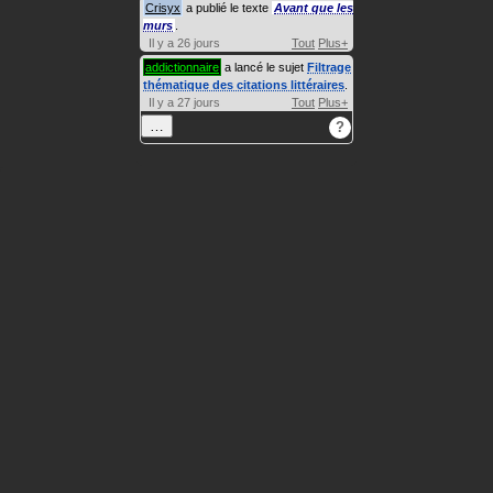
Crisyx
a publié le texte
Avant que les
murs
.
Il y a 26 jours
Tout
Plus+
addictionnaire
a lancé le sujet
Filtrage
thématique des citations littéraires
.
Il y a 27 jours
Tout
Plus+
…
?