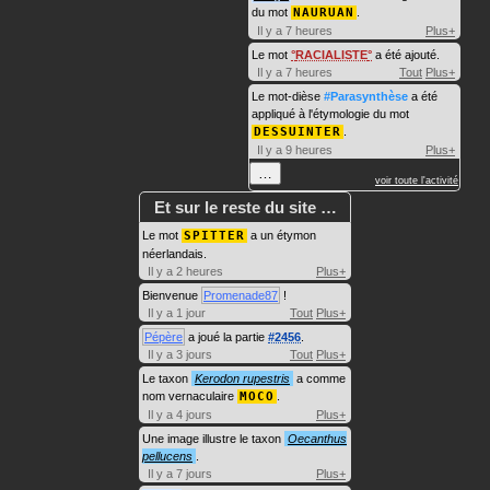
du mot
NAURUAN
.
Il y a 7 heures
Plus+
Le mot
RACIALISTE
a été ajouté.
Il y a 7 heures
Tout
Plus+
Le mot-dièse
#Parasynthèse
a été
appliqué à l'étymologie du mot
DESSUINTER
.
Il y a 9 heures
Plus+
…
voir toute l'activité
Et sur le reste du site …
Le mot
SPITTER
a un étymon
néerlandais.
Il y a 2 heures
Plus+
Bienvenue
Promenade87
!
Il y a 1 jour
Tout
Plus+
Pépère
a joué la partie
#2456
.
Il y a 3 jours
Tout
Plus+
Le taxon
Kerodon rupestris
a comme
nom vernaculaire
MOCO
.
Il y a 4 jours
Plus+
Une image illustre le taxon
Oecanthus
pellucens
.
Il y a 7 jours
Plus+