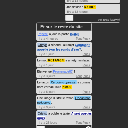
Il y a 13 heures
Une flexion :
NARRE
Il y a 13 heures
…
voir toute l'activité
Et sur le reste du site …
Pépère
a joué la partie
#2460
.
Il y a 4 heures
Tout
Plus+
Crisyx
a répondu au sujet
Comment
appelle t-on les ronds d'eau?
.
Il y a 1 jour
Plus+
Le mot
OCTAVON
a un étymon latin.
Il y a 1 jour
Plus+
Bienvenue
Promenade87
!
Il y a 3 jours
Tout
Plus+
Le taxon
Kerodon rupestris
a comme
nom vernaculaire
MOCO
.
Il y a 6 jours
Plus+
Une image illustre le taxon
Oecanthus
pellucens
.
Il y a 9 jours
Plus+
Crisyx
a publié le texte
Avant que les
murs
.
Il y a 28 jours
Tout
Plus+