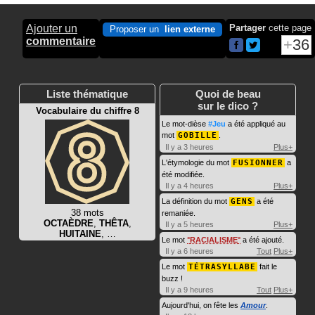
Ajouter un
Partager
cette page
Proposer un
lien externe
commentaire
36
Liste thématique
Quoi de beau
sur le dico ?
Vocabulaire du chiffre 8
Le mot-dièse
#Jeu
a été appliqué au
mot
GOBILLE
.
Il y a 3 heures
Plus+
L'étymologie du mot
FUSIONNER
a
été modifiée.
Il y a 4 heures
Plus+
La définition du mot
GENS
a été
38 mots
remaniée.
OCTAÈDRE
,
THÊTA
,
Il y a 5 heures
Plus+
HUITAINE
, …
Le mot
RACIALISME
a été ajouté.
Il y a 6 heures
Tout
Plus+
Le mot
TÉTRASYLLABE
fait le
buzz !
Il y a 9 heures
Tout
Plus+
Aujourd'hui, on fête les
Amour
.