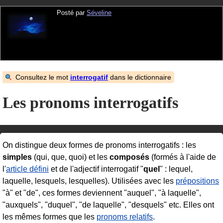
Posté par
Séveline
Consultez le mot
interrogatif
dans le dictionnaire
Les pronoms interrogatifs
On distingue deux formes de pronoms interrogatifs : les
simples
(qui, que, quoi) et les
composés
(formés à l'aide de
l'
article défini
et de l'adjectif interrogatif "
quel
" : lequel,
laquelle, lesquels, lesquelles). Utilisées avec les
prépositions
"à" et "de", ces formes deviennent "auquel", "à laquelle",
"auxquels", "duquel", "de laquelle", "desquels" etc. Elles ont
les mêmes formes que les
pronoms relatifs
.