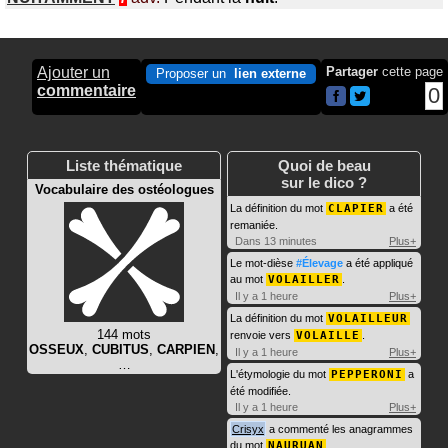
Ajouter un
Partager
cette page
Proposer un
lien externe
commentaire
0
Liste thématique
Quoi de beau
sur le dico ?
Vocabulaire des ostéologues
La définition du mot
CLAPIER
a été
remaniée.
Dans 13 minutes
Plus+
Le mot-dièse
#Élevage
a été appliqué
au mot
VOLAILLER
.
Il y a 1 heure
Plus+
La définition du mot
VOLAILLEUR
144 mots
renvoie vers
VOLAILLE
.
OSSEUX
,
CUBITUS
,
CARPIEN
,
Il y a 1 heure
Plus+
…
L'étymologie du mot
PEPPERONI
a
été modifiée.
Il y a 1 heure
Plus+
Crisyx
a commenté les anagrammes
du mot
NAURUAN
.