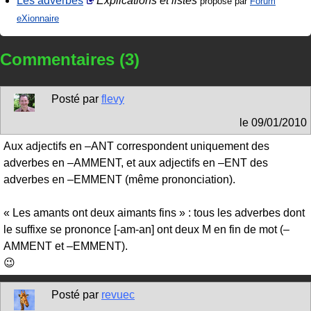
Les adverbes
Explications et listes
proposé par
Forum
eXionnaire
Commentaires (3)
Posté par
flevy
le
09/01/2010
Aux adjectifs en –ANT correspondent uniquement des
adverbes en –AMMENT, et aux adjectifs en –ENT des
adverbes en –EMMENT (même prononciation).
« Les amants ont deux aimants fins » : tous les adverbes dont
le suffixe se prononce [-am-an] ont deux M en fin de mot (–
AMMENT et –EMMENT).
😉
Posté par
revuec