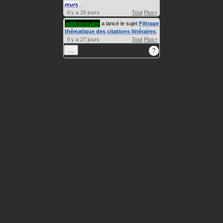
murs
.
Il y a 26 jours
Tout
Plus+
addictionnaire
a lancé le sujet
Filtrage
thématique des citations littéraires
.
Il y a 27 jours
Tout
Plus+
…
?