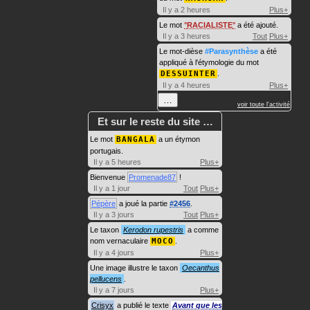
Il y a 2 heures
Plus+
Le mot
RACIALISTE
a été ajouté.
Il y a 3 heures
Tout
Plus+
Le mot-dièse
#Parasynthèse
a été
appliqué à l'étymologie du mot
DESSUINTER
.
Il y a 4 heures
Plus+
…
voir toute l'activité
Et sur le reste du site …
Le mot
BANGALA
a un étymon
portugais.
Il y a 5 heures
Plus+
Bienvenue
Promenade87
!
Il y a 1 jour
Tout
Plus+
Pépère
a joué la partie
#2456
.
Il y a 3 jours
Tout
Plus+
Le taxon
Kerodon rupestris
a comme
nom vernaculaire
MOCO
.
Il y a 4 jours
Plus+
Une image illustre le taxon
Oecanthus
pellucens
.
Il y a 7 jours
Plus+
Crisyx
a publié le texte
Avant que les