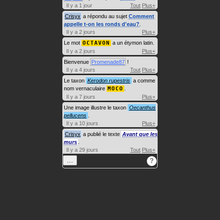
Il y a 1 jour
Tout
Plus+
Crisyx
a répondu au sujet
Comment
appelle t-on les ronds d'eau?
.
Il y a 2 jours
Plus+
Le mot
OCTAVON
a un étymon latin.
Il y a 2 jours
Plus+
Bienvenue
Promenade87
!
Il y a 4 jours
Tout
Plus+
Le taxon
Kerodon rupestris
a comme
nom vernaculaire
MOCO
.
Il y a 7 jours
Plus+
Une image illustre le taxon
Oecanthus
pellucens
.
Il y a 10 jours
Plus+
Crisyx
a publié le texte
Avant que les
murs
.
Il y a 29 jours
Tout
Plus+
…
?