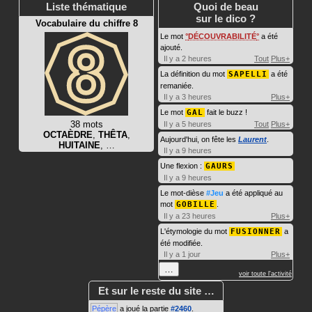
Liste thématique
Quoi de beau
sur le dico ?
Vocabulaire du chiffre 8
Le mot
DÉCOUVRABILITÉ
a été
ajouté.
Il y a 2 heures
Tout
Plus+
La définition du mot
SAPELLI
a été
remaniée.
Il y a 3 heures
Plus+
Le mot
GAL
fait le buzz !
38 mots
Il y a 5 heures
Tout
Plus+
OCTAÈDRE
,
THÊTA
,
Aujourd'hui, on fête les
Laurent
.
HUITAINE
, …
Il y a 9 heures
Une flexion :
GAURS
Il y a 9 heures
Le mot-dièse
#Jeu
a été appliqué au
mot
GOBILLE
.
Il y a 23 heures
Plus+
L'étymologie du mot
FUSIONNER
a
été modifiée.
Il y a 1 jour
Plus+
…
voir toute l'activité
Et sur le reste du site …
Pépère
a joué la partie
#2460
.