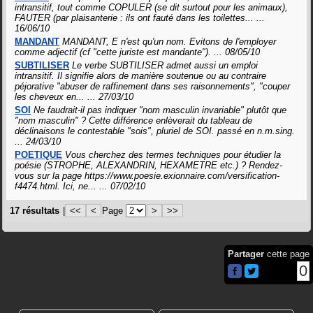
intransitif, tout comme COPULER (se dit surtout pour les animaux),
FAUTER (par plaisanterie : ils ont fauté dans les toilettes... ...
16/06/10
MANDANT
MANDANT, E n'est qu'un nom. Evitons de l'employer
comme adjectif (cf "cette juriste est mandante"). ...
08/05/10
SUBTILISER
Le verbe SUBTILISER admet aussi un emploi
intransitif. Il signifie alors de manière soutenue ou au contraire
péjorative "abuser de raffinement dans ses raisonnements", "couper
les cheveux en... ...
27/03/10
SOI
Ne faudrait-il pas indiquer "nom masculin invariable" plutôt que
"nom masculin" ? Cette différence enlèverait du tableau de
déclinaisons le contestable "sois", pluriel de SOI. passé en n.m.sing.
...
24/03/10
POETIQUE
Vous cherchez des termes techniques pour étudier la
poésie (STROPHE, ALEXANDRIN, HEXAMETRE etc.) ? Rendez-
vous sur la page https://www.poesie.exionnaire.com/versification-
f4474.html. Ici, ne... ...
07/02/10
17 résultats
|
<<
<
Page
>
>>
Partager
cette page
0